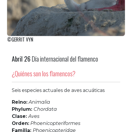
©GERRIT VYN
Abril 26
Día internacional del flamenco
¿Quiénes son los flamencos?
Seis especies actuales de aves acuáticas
Reino:
Animalia
Phylum:
Chordata
Clase:
Aves
Orden:
Phoenicopteriformes
Familia:
Phoenicopteridae