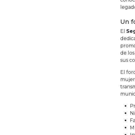
legado
Un f
El
Seg
dedic
promo
de los
sus c
El for
mujere
transm
munic
Pr
Ni
Fa
Mu
In