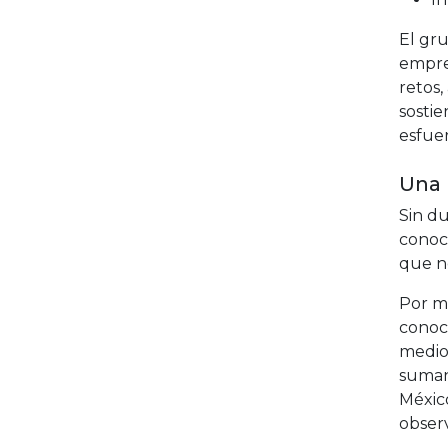
El gru
empres
retos,
sosti
esfuer
Una 
Sin du
conoc
que n
Por m
conoci
medio 
suman
México
obser