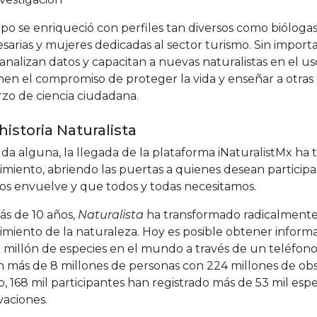
po se enriqueció con perfiles tan diversos como bióloga
arias y mujeres dedicadas al sector turismo. Sin import
 analizan datos y capacitan a nuevas naturalistas en el u
enen el compromiso de proteger la vida y enseñar a otr
zo de ciencia ciudadana.
historia Naturalista
da alguna, la llegada de la plataforma iNaturalistMx ha
imiento, abriendo las puertas a quienes desean particip
os envuelve y que todos y todas necesitamos.
ás de 10 años,
Naturalista
ha transformado radicalmente 
miento de la naturaleza. Hoy es posible obtener informa
millón de especies en el mundo a través de un teléfono c
 más de 8 millones de personas con 224 millones de obse
, 168 mil participantes han registrado más de 53 mil esp
vaciones.