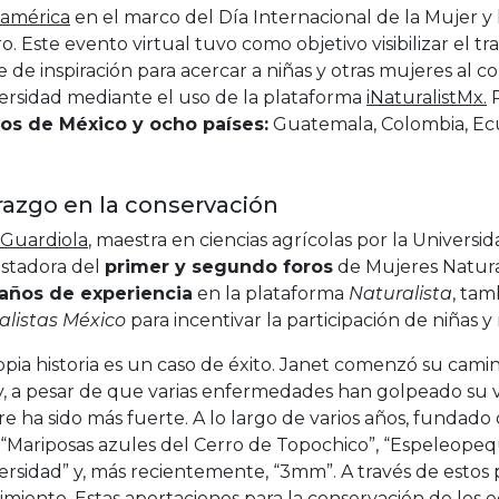
oamérica
en el marco del Día Internacional de la Mujer y l
o. Este evento virtual tuvo como objetivo visibilizar el t
 de inspiración para acercar a niñas y otras mujeres al 
versidad mediante el uso de la plataforma
iNaturalistMx.
P
os de México y ocho países:
Guatemala, Colombia, Ecua
razgo en la conservación
 Guardiola
, maestra en ciencias agrícolas por la Univer
stadora del
primer y segundo foros
de Mujeres Natura
 años de experiencia
en la plataforma
Naturalista
, tam
alistas México
para incentivar la participación de niñas 
opia historia es un caso de éxito. Janet comenzó su cam
y, a pesar de que varias enfermedades han golpeado su v
e ha sido más fuerte. A lo largo de varios años, fundad
Mariposas azules del Cerro de Topochico”, “Espeleopequ
ersidad” y, más recientemente, “3mm”. A través de estos 
miento. Estas aportaciones para la conservación de los 