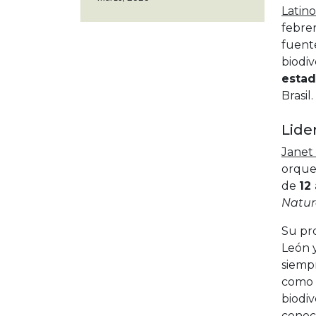
Latin
febrer
fuente
biodi
estad
Brasil.
Lide
Janet
orque
de
12
Natur
Su pr
León 
siempr
como “
biodiv
conoci