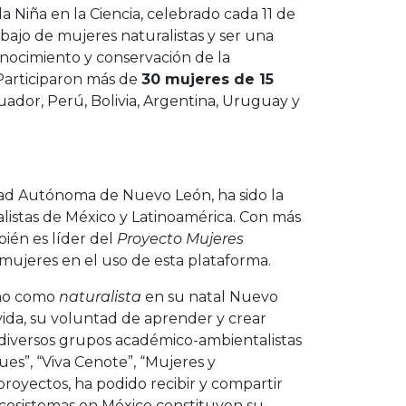
a Niña en la Ciencia, celebrado cada 11 de
rabajo de mujeres naturalistas y ser una
conocimiento y conservación de la
articiparon más de
30 mujeres de 15
dor, Perú, Bolivia, Argentina, Uruguay y
sidad Autónoma de Nuevo León, ha sido la
listas de México y Latinoamérica. Con más
bién es líder del
Proyecto Mujeres
y mujeres en el uso de esta plataforma.
ino como
naturalista
en su natal Nuevo
ida, su voluntad de aprender y crear
o diversos grupos académico-ambientalistas
es”, “Viva Cenote”, “Mujeres y
proyectos, ha podido recibir y compartir
ecosistemas en México constituyen su