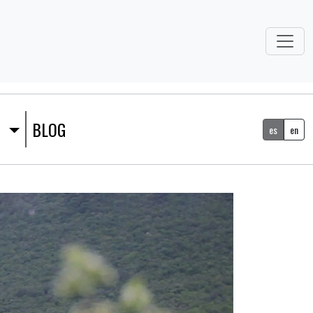
S
BLOG
es
en