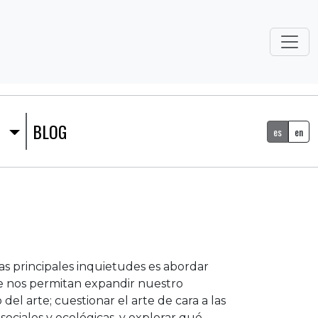
S
BLOG
es
en
s principales inquietudes es abordar
 nos permitan expandir nuestro
el arte; cuestionar el arte de cara a las
sociales y ecológicas, y explorar qué