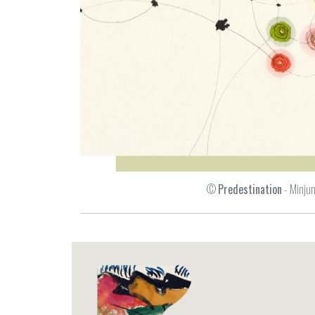
©
Predestination
- Minju