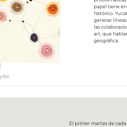
papel tiene e
histórico. Yuc
generar línea
las colaboracio
art, que habla
geográfica.
ng Kim
El primer martes de cada