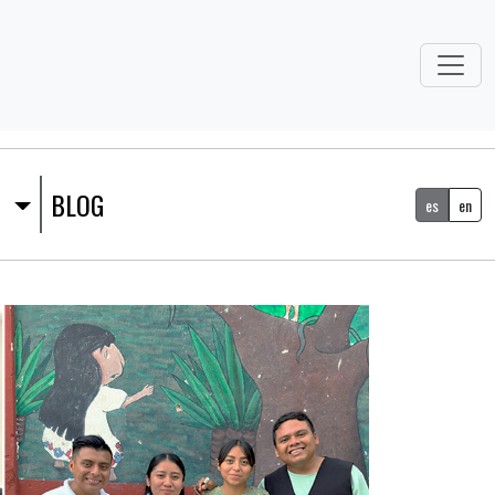
S
BLOG
es
en