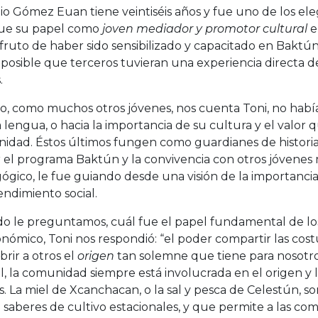
o Gómez Euan tiene veintiséis años y fue uno de los eleg
fue su papel como
joven mediador y promotor cultural
e
fruto de haber sido sensibilizado y capacitado en Baktún
posible que terceros tuvieran una experiencia directa de
.
cio, como muchos otros jóvenes, nos cuenta Toni, no había
 lengua, o hacia la importancia de su cultura y el valor
dad. Éstos últimos fungen como guardianes de historias
r el programa Baktún y la convivencia con otros jóvenes
gico, le fue guiando desde una visión de la importancia 
ndimiento social.
o le preguntamos, cuál fue el papel fundamental de lo
onómico, Toni nos respondió: “el poder compartir las co
rir a otros el
origen
tan solemne que tiene para nosotro
l, la comunidad siempre está involucrada en el origen y 
s. La miel de Xcanchacan, o la sal y pesca de Celestún, 
saberes de cultivo estacionales, y que permite a las comu