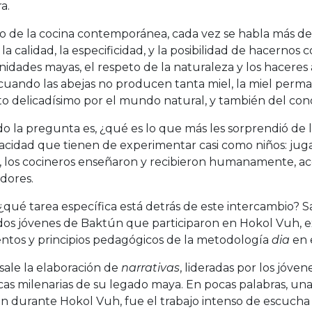
ra.
o de la cocina contemporánea, cada vez se habla más de 
la calidad, la especificidad, y la posibilidad de hacernos 
dades mayas, el respeto de la naturaleza y los haceres a
 cuando las abejas no producen tanta miel, la miel perm
o delicadísimo por el mundo natural, y también del cono
 la pregunta es, ¿qué es lo que más les sorprendió de l
acidad que tienen de experimentar casi como niños: jugar,
, los cocineros enseñaron y recibieron humanamente, a
dores.
¿qué tarea específica está detrás de este intercambio? S
 dos jóvenes de Baktún que participaron en Hokol Vuh, 
ntos y principios pedagógicos de la metodología
dia
en e
sale la elaboración de
narrativas
, lideradas por los jóve
cas milenarias de su legado maya. En pocas palabras, una
 durante Hokol Vuh, fue el trabajo intenso de escucha y