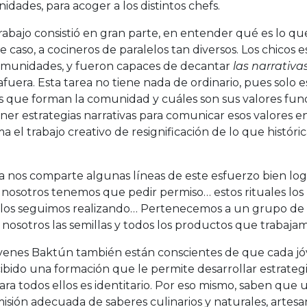
dades, para acoger a los distintos chefs.
rabajo consistió en gran parte, en entender qué es lo q
e caso, a cocineros de paralelos tan diversos. Los chico
omunidades, y fueron capaces de decantar
las narrativa
afuera. Esta tarea no tiene nada de ordinario, pues solo 
os que forman la comunidad y cuáles son sus valores fu
er estrategias narrativas para comunicar esos valores en
a el trabajo creativo de resignificación de lo que histór
 nos comparte algunas líneas de este esfuerzo bien logr
 nosotros tenemos que pedir permiso… estos rituales los
 los seguimos realizando… Pertenecemos a un grupo de 
 nosotros las semillas y todos los productos que trabaja
óvenes Baktún también están conscientes de que cada jó
ibido una formación que le permite desarrollar estrategi
ra todos ellos es identitario. Por eso mismo, saben que 
isión adecuada de saberes culinarios y naturales, artesan