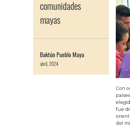
comunidades
mayas
Baktún Pueblo Maya
abril, 2024
Con o
países
elegi
fue d
orient
del mi