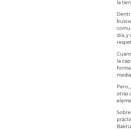
la tier
Dentr
busca 
comuni
día, y
respet
Cuando
la cap
forma
media
Pero, 
otras
eleme
Sobre
prácti
Baktún