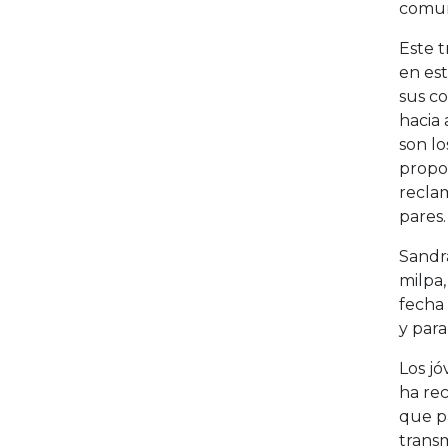
comuni
Este t
en est
sus c
hacia 
son l
propon
reclam
pares.
Sandra
milpa,
fecha
y para
Los j
ha rec
que pa
transm