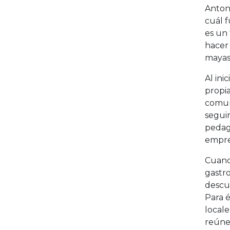
Antoni
cuál 
es un 
hacer 
mayas
Al ini
propia
comuni
segui
pedagó
empre
Cuand
gastr
descub
Para é
locale
reúne 