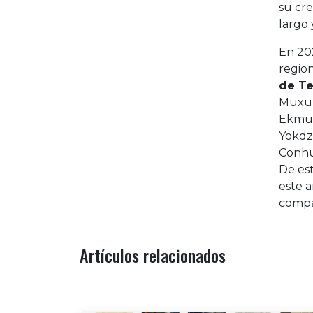
su cre
largo 
En 20
regio
de Te
Muxup
Ekmul
Yokdz
Conhu
De est
este a
compa
Artículos relacionados