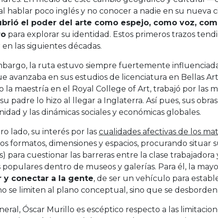
l al hablar poco inglés y no conocer a nadie en su nueva 
brió el poder del arte como espejo, como voz, co
ro
para explorar su identidad. Estos primeros trazos tend
 en las siguientes décadas.
bargo, la ruta estuvo siempre fuertemente influenciada 
e avanzaba en sus estudios de licenciatura en Bellas Ar
o la maestría en el Royal College of Art, trabajó por la
u padre lo hizo al llegar a Inglaterra. Así pues, sus obr
dad y las dinámicas sociales y económicas globales.
ro lado, su interés por las
cualidades afectivas de los mat
tos formatos, dimensiones y espacios, procurando situar 
as) para cuestionar las barreras entre la clase trabajador
s populares dentro de museos y galerías. Para él, la mayo
r y conectar a la gente
, de ser un vehículo para estab
o se limiten al plano conceptual, sino que se desborden a
eral, Óscar Murillo es escéptico respecto a las limitaciones 