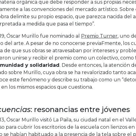
materia orgánica que debe responder a sus propias necesi
lamente a las convenciones del mercado artístico. Sobre
bra delimite su propio espacio, que parezca nacida del a
erpretada a medida que pasa el tiempo”.
19, Óscar Murillo fue nominado al
Premio Turner
, uno d
 del arte. A pesar de no conocerse previaFmente, los cu
a de que sus obras se atravesaban por intereses y probl
eron unirse y recibir el premio como un colectivo, como
munidad y solidaridad
. Desde entonces, la atención de
ado sobre Murillo, cuya obra se ha revalorizado tanto a
oce este fenómeno y describe su trabajo como un “deton
a en los mismos espacios que cuestiona.
cuencias
: resonancias entre jóvenes
3, Óscar Murillo visitó La Paila, su ciudad natal en el Va
o para cubrir los escritorios de la escuela con lienzos 
o se habían habituado a la presencia de la tela sobre el