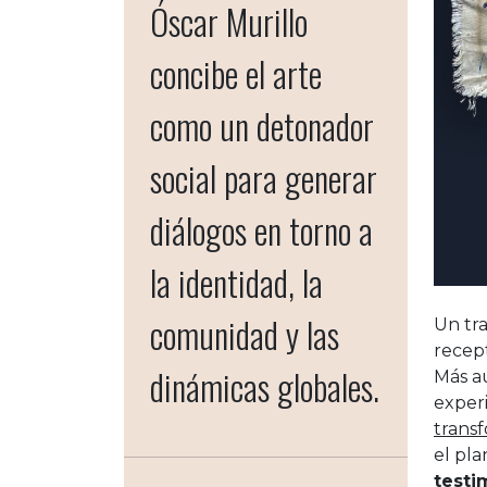
Óscar Murillo
concibe el arte
como un detonador
social para generar
diálogos en torno a
la identidad, la
comunidad y las
Un tra
recept
dinámicas globales.
Más a
experi
trans
el pla
testi