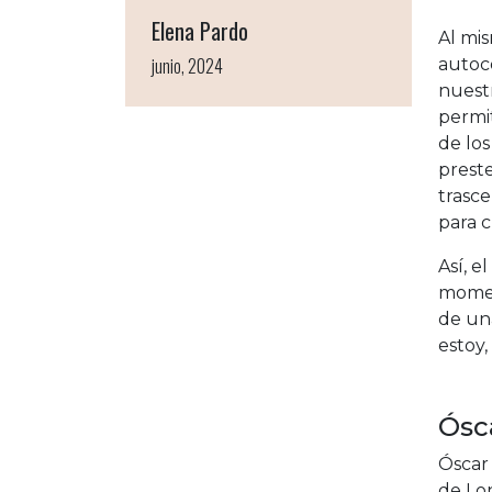
Elena Pardo
Al mis
junio, 2024
autoc
nuestr
permi
de los
prest
trasce
para c
Así, e
moment
de una
estoy,
Ósca
Óscar 
de Lo