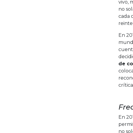
vivo, 
no so
cada o
reint
En 20
mundo
cuent
decidi
de co
coloc
recon
crític
Fre
En 201
permis
no sol