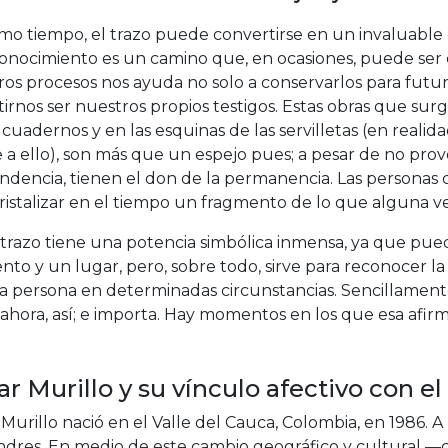
mo tiempo, el trazo puede convertirse en un invaluable 
onocimiento es un camino que, en ocasiones, puede ser c
os procesos nos ayuda no solo a conservarlos para futur
tirnos ser nuestros propios testigos. Estas obras que s
 cuadernos y en las esquinas de las servilletas (en realid
e a ello), son más que un espejo pues; a pesar de no pr
ndencia, tienen el don de la permanencia. Las personas c
ristalizar en el tiempo un fragmento de lo que alguna v
l trazo tiene una potencia simbólica inmensa, ya que pue
o y un lugar, pero, sobre todo, sirve para reconocer la
 persona en determinadas circunstancias. Sencillamente,
 ahora, así; e importa. Hay momentos en los que esa afir
r Murillo y su vínculo afectivo con el
Murillo nació en el Valle del Cauca, Colombia, en 1986. A 
ndres. En medio de este cambio geográfico y cultural —c