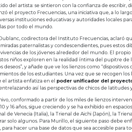
do del artista: se sintieron con la confianza de escribir, d
ó el proyecto Frecuencias, una iniciativa que, a lo lar
versas instituciones educativas y autoridades locales para 
las por todo el mundo.
Dublanc, codirectora del Instituto Frecuencias, aclaró q
 miradas paternalistas y condescendientes, pues estos di
 vivencias de los jóvenes alrededor del mundo. El propio 
tos niños exploren en la realidad íntima del pupitre de
s deseos”, y añade que ve los lienzos como “dispositivos 
ientos de los estudiantes. Una vez que se recogen los l
el artista enfatiza en el
poder unificador del proyect
 entrelazando así las perspectivas de chicos de latitudes
hivo, conformado a partir de los miles de lienzos interve
10 y 16 años, sigue creciendo y se ha exhibido en espacio
nal de Venecia (Italia), la Trienal de Aichi (Japón), la Tri
r solo algunos. Para Murillo, el siguiente paso debe en
, para hacer una base de datos que sea accesible para to