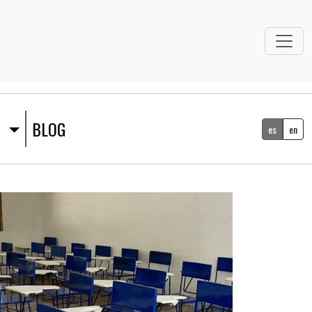
S
BLOG
es
en