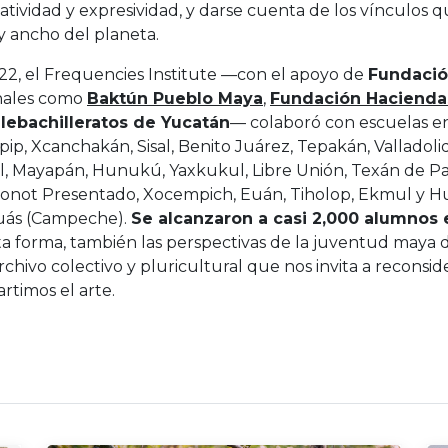
atividad y expresividad, y darse cuenta de los vínculos
y ancho del planeta.
22, el Frequencies Institute —con el apoyo de
Fundació
nales como
Baktún Pueblo Maya
,
Fundación Hacienda
lebachilleratos de Yucatán
— colaboró con escuelas e
ip, Xcanchakán, Sisal, Benito Juárez, Tepakán, Valladol
, Mayapán, Hunukú, Yaxkukul, Libre Unión, Texán de 
onot Presentado, Xocempich, Euán, Tiholop, Ekmul y 
ás (Campeche).
Se alcanzaron a casi 2,000 alumnos 
a forma, también las perspectivas de la juventud maya d
rchivo colectivo y pluricultural que nos invita a recons
rtimos el arte.