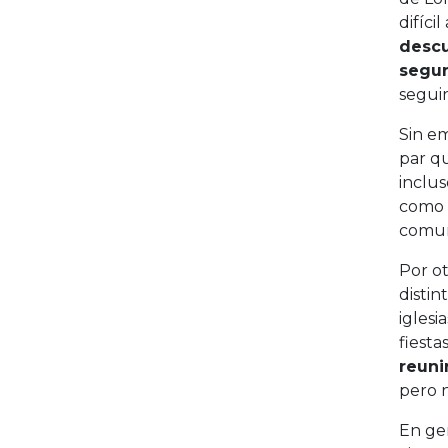
difíci
descu
segu
seguir
Sin em
par qu
inclus
como s
comuni
Por ot
distin
iglesi
fiesta
reuni
pero n
En gen