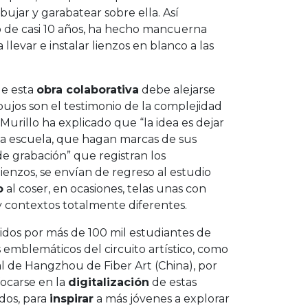
ibujar y garabatear sobre ella. Así
go de casi 10 años, ha hecho mancuerna
llevar e instalar lienzos en blanco a las
ue esta
obra colaborativa
debe alejarse
bujos son el testimonio de la complejidad
Murillo ha explicado que “la idea es dejar
 la escuela, que hagan marcas de sus
de grabación” que registran los
ienzos, se envían de regreso al estudio
o
al coser, en ocasiones, telas unas con
 y contextos totalmente diferentes.
nidos por más de 100 mil estudiantes de
s emblemáticos del circuito artístico, como
enal de Hangzhou de Fiber Art (China), por
focarse en la
digitalización
de estas
dos, para
inspirar
a más jóvenes a explorar