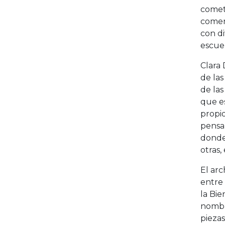
cometi
comenz
con di
escue
Clara 
de las
de las
que es
propio
pensam
donde 
otras,
El arc
entre 
la Bie
nombra
piezas